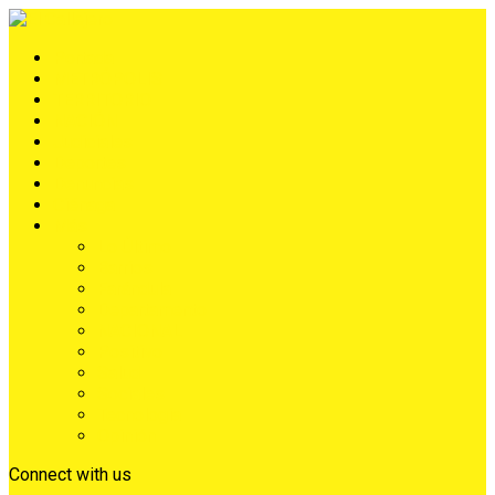
Portada
METRÓPOLIS
TERRITORIO
NACIÓN
Judiciales
Deportes
Denuncias
Ciénaga
Más
Lo Último
Barrios
Farándula
Departamento
NACIONAL
Positivo
Salud
Sociales
Tecnología
Opinión
Connect with us