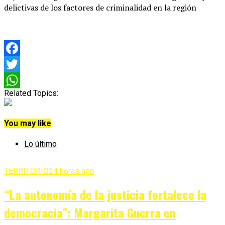
delictivas de los factores de criminalidad en la región
Facebook
Twitter
Related Topics:
WhatsApp
You may like
Lo último
TERRITORIO
24 horas ago
“La autonomía de la justicia fortalece la
democracia”: Margarita Guerra en