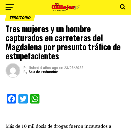
TERRITORIO
Tres mujeres y un hombre
capturados en carreteras del
Magdalena por presunto tráfico de
estupefacientes
Published
4 años ago
on
23/08/2022
By
Sala de redacción
Facebook
Twitter
WhatsApp
Más de 10 mil dosis de drogas fueron incautados a