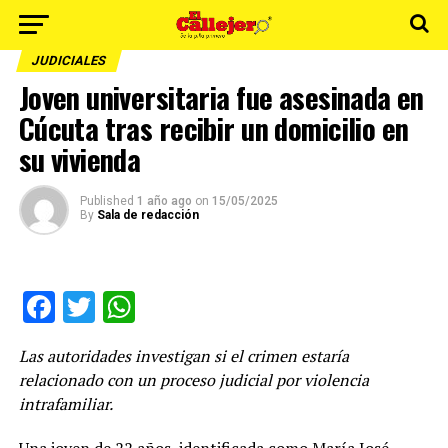
JUDICIALES
Joven universitaria fue asesinada en
Cúcuta tras recibir un domicilio en
su vivienda
Published
1 año ago
on
15/05/2025
By
Sala de redacción
Facebook
Twitter
WhatsApp
Las autoridades investigan si el crimen estaría
relacionado con un proceso judicial por violencia
intrafamiliar.