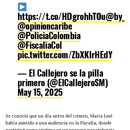
https://t.co/HDgrohhTOu
@by_v
@opinioncaribe
@PoliciaColombia
@FiscaliaCol
pic.twitter.com/ZbXKIrHEdY
— El Callejero se la pilla
primero (@ElCallejeroSM)
May 15, 2025
Se conoció que un día antes del crimen, María José
había asistido a una audiencia en la Fiscalía, donde
participó como víctima en un proceso por violencia