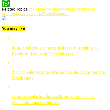
Twitter
Related Topics:
accidente de tránsito
tragedia
troncal del
WhatsApp
oriente
visita a su madre
Zona Bananera
You may like
Dylan, el motociclista que murió tras sufrir accidente de
tránsito en el sector de Pozos Colorados
Capturan a dos presuntos extorsionistas de ‘Los Pachencas’ en
Zona Bananera
Asesinan a vigilante en la Zona Bananera: la víctima fue
identificada como Alex González