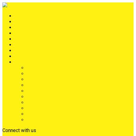
Portada
METRÓPOLIS
TERRITORIO
NACIÓN
Judiciales
Deportes
Denuncias
Ciénaga
Más
Lo Último
Barrios
Farándula
Departamento
NACIONAL
Positivo
Salud
Sociales
Tecnología
Opinión
Connect with us