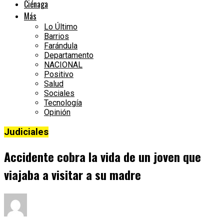
Ciénaga
Más
Lo Último
Barrios
Farándula
Departamento
NACIONAL
Positivo
Salud
Sociales
Tecnología
Opinión
Judiciales
Accidente cobra la vida de un joven que
viajaba a visitar a su madre