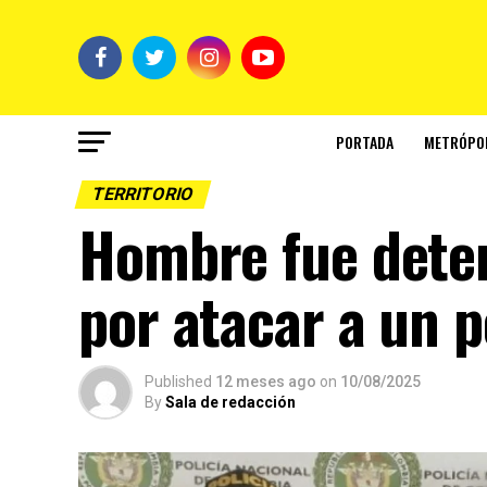
PORTADA
METRÓPO
TERRITORIO
Hombre fue deten
por atacar a un 
Published
12 meses ago
on
10/08/2025
By
Sala de redacción