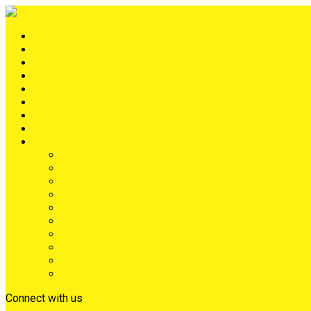
Portada
METRÓPOLIS
TERRITORIO
NACIÓN
Judiciales
Deportes
Denuncias
Ciénaga
Más
Lo Último
Barrios
Farándula
Departamento
NACIONAL
Positivo
Salud
Sociales
Tecnología
Opinión
Connect with us