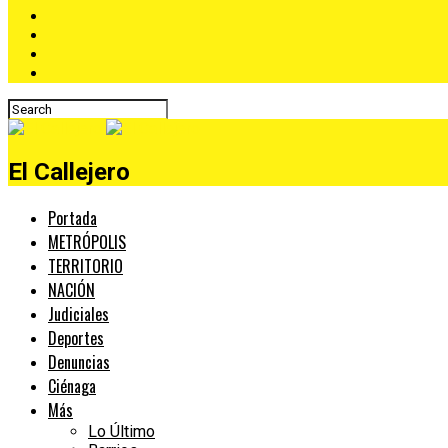
El Callejero
Portada
METRÓPOLIS
TERRITORIO
NACIÓN
Judiciales
Deportes
Denuncias
Ciénaga
Más
Lo Último