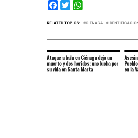
Facebook
Twitter
WhatsApp
RELATED TOPICS:
CIÉNAGA
IDENTIFICACIO
Ataque a bala en Ciénaga deja un
Asesin
muerto y dos heridos; uno lucha por
Pueblo
su vida en Santa Marta
en la 