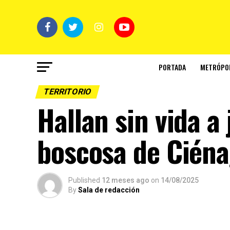
PORTADA
METRÓPO
TERRITORIO
Hallan sin vida a
boscosa de Cién
Published
12 meses ago
on
14/08/2025
By
Sala de redacción