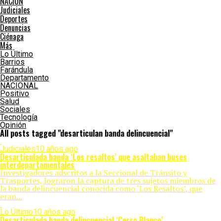
NACIÓN
Judiciales
Deportes
Denuncias
Ciénaga
Más
Lo Último
Barrios
Farándula
Departamento
NACIONAL
Positivo
Salud
Sociales
Tecnología
Opinión
All posts tagged "desarticulan banda delincuencial"
Judiciales
10 años ago
Desarticulada banda ‘Los resaltos’ que asaltaban buses
interdepartamentales
Investigadores adscritos a la Seccional de Tránsito y
Trasportes, lograron la captura de tres sujetos miembros de
la banda delincuencial conocida como ‘Los Resaltos’, que
eran...
Lo Último
10 años ago
Desarticulada banda delincuencial ‘Cerro Blanco’