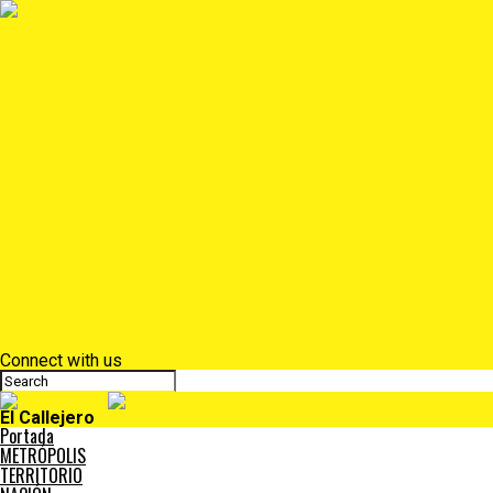
Portada
METRÓPOLIS
TERRITORIO
NACIÓN
Judiciales
Deportes
Denuncias
Ciénaga
Más
Lo Último
Barrios
Farándula
Departamento
NACIONAL
Positivo
Salud
Sociales
Tecnología
Opinión
Connect with us
El Callejero
Portada
METRÓPOLIS
TERRITORIO