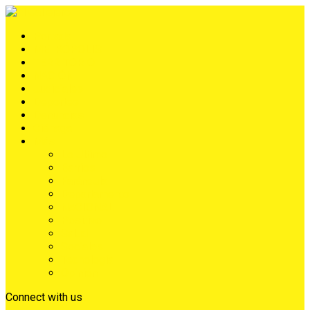
Portada
METRÓPOLIS
TERRITORIO
NACIÓN
Judiciales
Deportes
Denuncias
Ciénaga
Más
Lo Último
Barrios
Farándula
Departamento
NACIONAL
Positivo
Salud
Sociales
Tecnología
Opinión
Connect with us