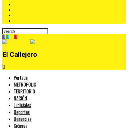
El Callejero
Portada
METRÓPOLIS
TERRITORIO
NACIÓN
Judiciales
Deportes
Denuncias
Ciénaga