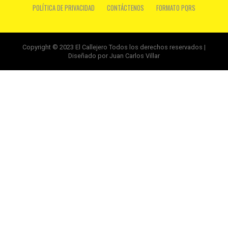
POLÍTICA DE PRIVACIDAD
CONTÁCTENOS
FORMATO PQRS
Copyright © 2023 El Callejero Todos los derechos reservados |
Diseñado por Juan Carlos Villar