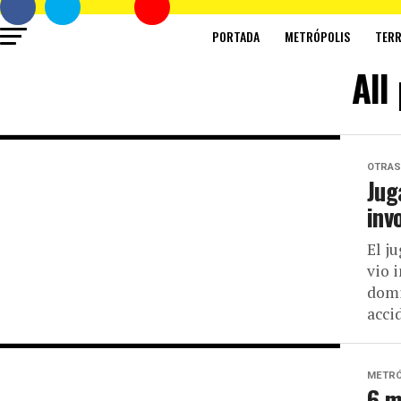
PORTADA
METRÓPOLIS
TERR
All
OTRAS
Jug
inv
El j
vio 
domi
accid
METRÓ
6 m