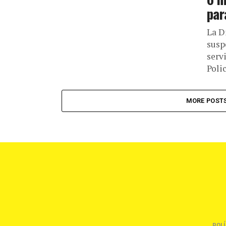
par
La D
susp
servi
Polic
MORE POST
POLÍ