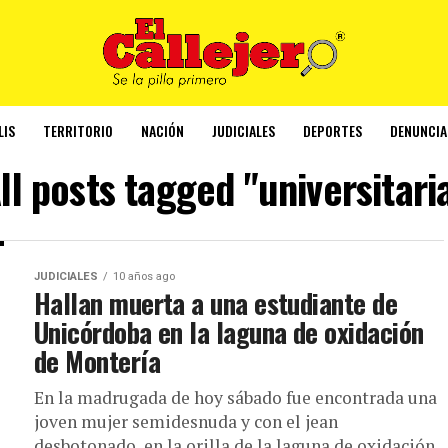
LIS
TERRITORIO
NACIÓN
JUDICIALES
DEPORTES
DENUNCIA
ll posts tagged "universitari
JUDICIALES
10 años ago
Hallan muerta a una estudiante de
Unicórdoba en la laguna de oxidación
de Montería
En la madrugada de hoy sábado fue encontrada una
joven mujer semidesnuda y con el jean
desbotonado, en la orilla de la laguna de oxidación