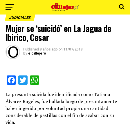
JUDICIALES
Mujer se ‘suicidó’ en La Jagua de
Ibirico, Cesar
Published
8 años ago
on
11/07/2018
By
elcallejero
Facebook
Twitter
WhatsApp
La presunta suicida fue identificada como Tatiana
Álvarez Rugeles, fue hallada luego de presuntamente
haber ingerido por voluntad propia una cantidad
considerable de pastillas con el fin de acabar con su
vida.