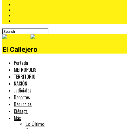
El Callejero
Portada
METRÓPOLIS
TERRITORIO
NACIÓN
Judiciales
Deportes
Denuncias
Ciénaga
Más
Lo Último