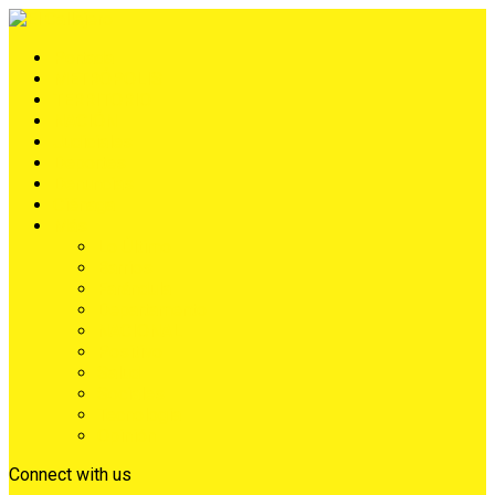
Portada
METRÓPOLIS
TERRITORIO
NACIÓN
Judiciales
Deportes
Denuncias
Ciénaga
Más
Lo Último
Barrios
Farándula
Departamento
NACIONAL
Positivo
Salud
Sociales
Tecnología
Opinión
Connect with us