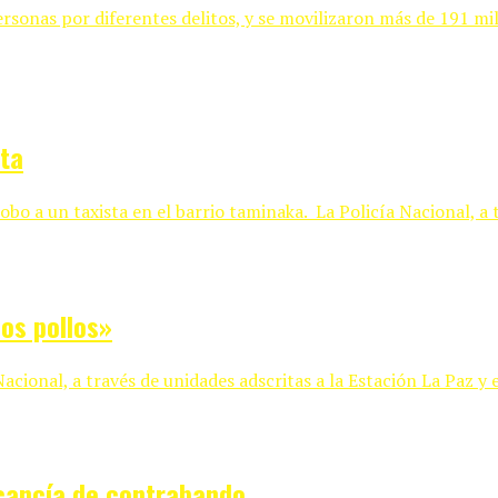
rsonas por diferentes delitos, y se movilizaron más de 191 mi
sta
 a un taxista en el barrio taminaka. La Policía Nacional, a tr
los pollos»
cional, a través de unidades adscritas a la Estación La Paz y el
cancía de contrabando