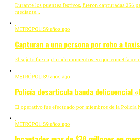
Durante los puentes festivos, fueron capturadas 256 pe
mediante...
METRÓPOLIS
9 años ago
Capturan a una persona por robo a taxi
El sujeto fue capturado momentos en que cometía un robo
METRÓPOLIS
9 años ago
Policía desarticula banda delicuencial «
El operativo fue efectuado por miembros de la Policía Na
METRÓPOLIS
9 años ago
Incautados mas de $78 millones en mer