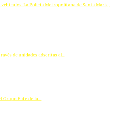
l vehículos. La Policía Metropolitana de Santa Marta,
avés de unidades adscritas al...
 Grupo Elite de la...