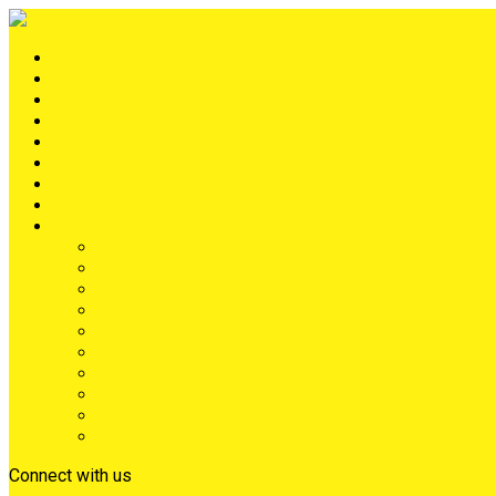
Portada
METRÓPOLIS
TERRITORIO
NACIÓN
Judiciales
Deportes
Denuncias
Ciénaga
Más
Lo Último
Barrios
Farándula
Departamento
NACIONAL
Positivo
Salud
Sociales
Tecnología
Opinión
Connect with us