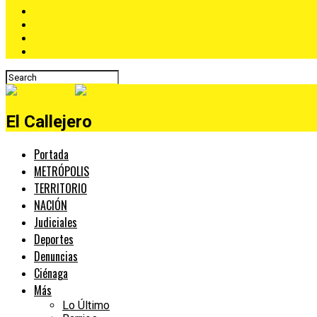
El Callejero
Portada
METRÓPOLIS
TERRITORIO
NACIÓN
Judiciales
Deportes
Denuncias
Ciénaga
Más
Lo Último