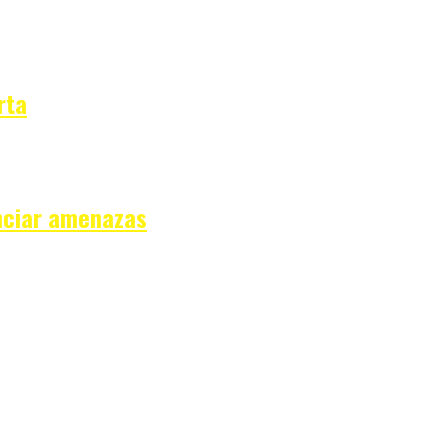
rta
nciar amenazas