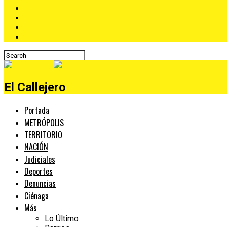
El Callejero
Portada
METRÓPOLIS
TERRITORIO
NACIÓN
Judiciales
Deportes
Denuncias
Ciénaga
Más
Lo Último