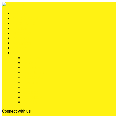
Portada
METRÓPOLIS
TERRITORIO
NACIÓN
Judiciales
Deportes
Denuncias
Ciénaga
Más
Lo Último
Barrios
Farándula
Departamento
NACIONAL
Positivo
Salud
Sociales
Tecnología
Opinión
Connect with us