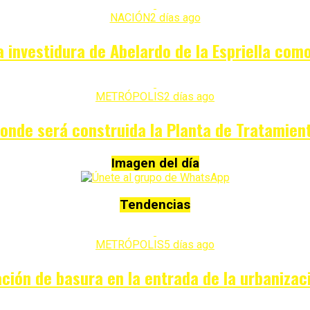
NACIÓN
2 días ago
a investidura de Abelardo de la Espriella co
METRÓPOLIS
2 días ago
donde será construida la Planta de Tratamien
Imagen del día
Tendencias
METRÓPOLIS
5 días ago
ión de basura en la entrada de la urbanizac