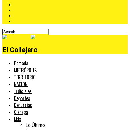
El Callejero
Portada
METRÓPOLIS
TERRITORIO
NACIÓN
Judiciales
Deportes
Denuncias
Ciénaga
Más
Lo Último