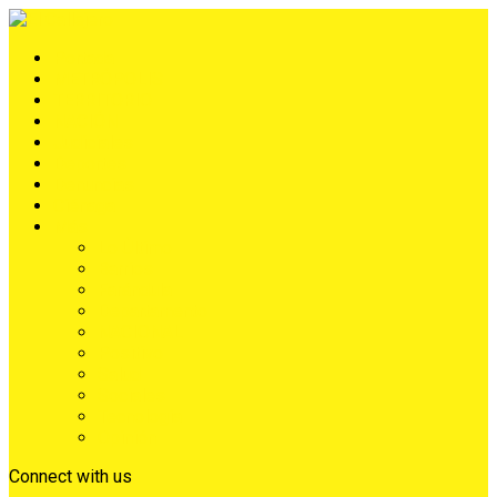
Portada
METRÓPOLIS
TERRITORIO
NACIÓN
Judiciales
Deportes
Denuncias
Ciénaga
Más
Lo Último
Barrios
Farándula
Departamento
NACIONAL
Positivo
Salud
Sociales
Tecnología
Opinión
Connect with us