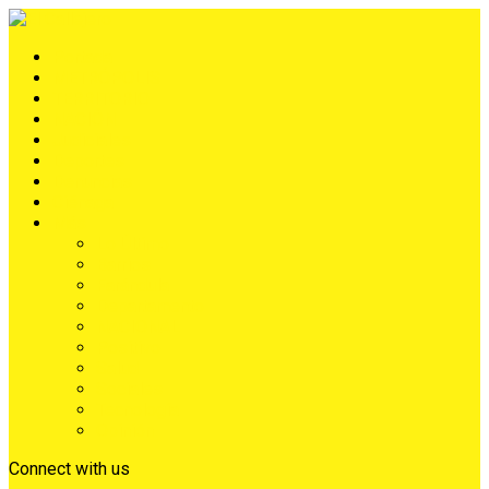
Portada
METRÓPOLIS
TERRITORIO
NACIÓN
Judiciales
Deportes
Denuncias
Ciénaga
Más
Lo Último
Barrios
Farándula
Departamento
NACIONAL
Positivo
Salud
Sociales
Tecnología
Opinión
Connect with us