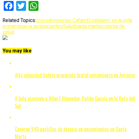
Facebook
Twitter
WhatsApp
Related Topics:
crisis
droguerías Cafam
El callejero se la pilla
primero
nueva eps
pacientes
Salud
santa marta
sistema de
salud
You may like
Alta velocidad habría provocado brutal volcamiento en Aeromar
A bala asesinan a Albert Alexander Patiño García en la Ruta del
Sol
Cayeron 948 pastillas de éxtasis en encomiendas en Santa
Marta