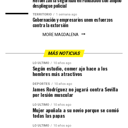
Refuerzan la seguridad en Fundación con amplio
despliegue policial
TERRITORIO
1 semana ago
Gobernación y empresarios unen esfuerzos
contra la extorsión
MORE MAGDALENA
MÁS NOTICIAS
LO ÚLTIMO
10 años ago
Según estudio, comer ajo hace a los
hombres más atractivos
DEPORTES
10 años ago
James Rodríguez no jugará contra Sevilla
por lesión muscular
LO ÚLTIMO
10 años ago
Mujer apuñala a su novio porque se comió
todas las papas
LO ÚLTIMO
10 años ago