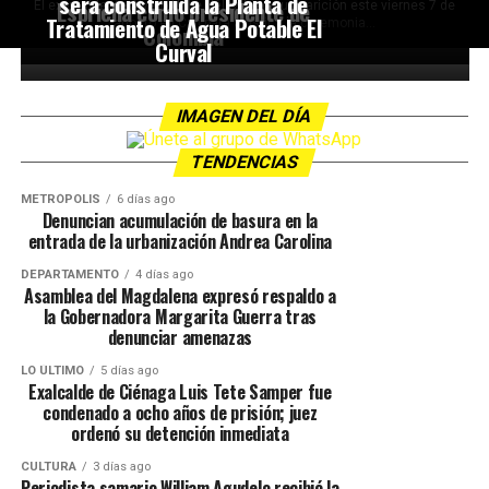
será construida la Planta de
Espriella como presidente de
El expresidente Álvaro Uribe Vélez hizo su aparición este viernes 7 de
Tratamiento de Agua Potable El
agosto en Cali para asistir a la ceremonia...
Colombia
Curval
IMAGEN DEL DÍA
TENDENCIAS
METRÓPOLIS
6 días ago
Denuncian acumulación de basura en la
entrada de la urbanización Andrea Carolina
DEPARTAMENTO
4 días ago
Asamblea del Magdalena expresó respaldo a
la Gobernadora Margarita Guerra tras
denunciar amenazas
LO ÚLTIMO
5 días ago
Exalcalde de Ciénaga Luis Tete Samper fue
condenado a ocho años de prisión; juez
ordenó su detención inmediata
CULTURA
3 días ago
Periodista samario William Agudelo recibió la