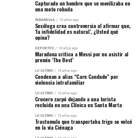
Capturado un hombre que se movilizaba en
una moto robada
FARÁNDULA
10 años ago
Sexóloga crea controversia al afirmar que,
‘la infidelidad es natural’, ¿Usted qué
opina?
DEPORTES
10 años ago
Maradona critica a Messi por no asistir al
premio ‘The Best’
LO ÚLTIMO
10 años ago
Condenan a alias “Care Candado” por
violencia intrafamiliar
LO ÚLTIMO
10 años ago
Crucero zarpó dejando a una turista
recluida en una Clínica en Santa Marta
LO ÚLTIMO
10 años ago
Tractomula que transportaba trigo se volcó
en la vía Ciénaga