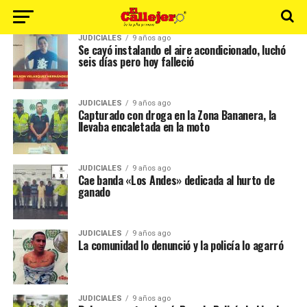
JUDICIALES
9 años ago
Se cayó instalando el aire acondicionado, luchó
seis días pero hoy falleció
JUDICIALES
9 años ago
Capturado con droga en la Zona Bananera, la
llevaba encaletada en la moto
JUDICIALES
9 años ago
Cae banda «Los Andes» dedicada al hurto de
ganado
JUDICIALES
9 años ago
La comunidad lo denunció y la policía lo agarró
JUDICIALES
9 años ago