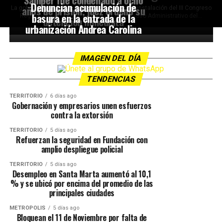
Denuncian acumulación de
años de prisión; juez ordenó su
La gobernadora del Magdalena participó en la instalación del III Congreso
basura en la entrada de la
Regional de la Jurisdicción de lo Contencioso Administrativo del...
detención inmediata
urbanización Andrea Carolina
IMAGEN DEL DÍA
TENDENCIAS
TERRITORIO
6 días ago
Gobernación y empresarios unen esfuerzos
contra la extorsión
TERRITORIO
5 días ago
Refuerzan la seguridad en Fundación con
amplio despliegue policial
TERRITORIO
5 días ago
Desempleo en Santa Marta aumentó al 10,1
% y se ubicó por encima del promedio de las
principales ciudades
METRÓPOLIS
5 días ago
Bloquean el 11 de Noviembre por falta de