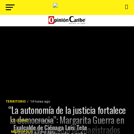
TERRITORIO
14 horas ago
“La autonomía de la justicia fortalece
la democracia”: Margarita Guerra en
LO ÚLTIMO
15 horas ago
Exalcalde de Ciénaga Luis Tete
congreso regional de magistrados
Samper fue condenado a ocho
METRÓPOLIS
2 días ago