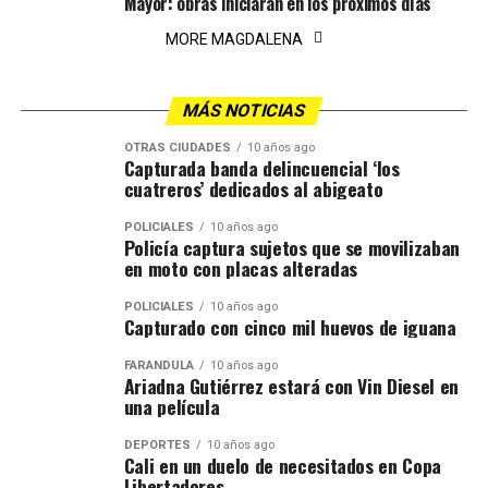
Mayor: obras iniciarán en los próximos días
MORE MAGDALENA
MÁS NOTICIAS
OTRAS CIUDADES
10 años ago
Capturada banda delincuencial ‘los
cuatreros’ dedicados al abigeato
POLICIALES
10 años ago
Policía captura sujetos que se movilizaban
en moto con placas alteradas
POLICIALES
10 años ago
Capturado con cinco mil huevos de iguana
FARÁNDULA
10 años ago
Ariadna Gutiérrez estará con Vin Diesel en
una película
DEPORTES
10 años ago
Cali en un duelo de necesitados en Copa
Libertadores